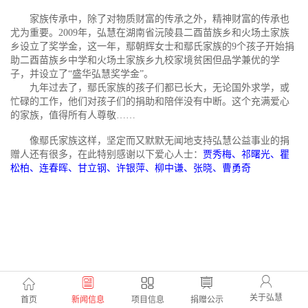
家族传承中，除了对物质财富的传承之外，精神财富的传承也
尤为重要。2009年，弘慧在湖南省沅陵县二酉苗族乡和火场土家族
乡设立了奖学金，这一年，鄢朝辉女士和鄢氏家族的9个孩子开始捐
助二酉苗族乡中学和火场土家族乡九校家境贫困但品学兼优的学
子，并设立了“盛华弘慧奖学金”。
九年过去了，鄢氏家族的孩子们都已长大，无论国外求学，或
忙碌的工作，他们对孩子们的捐助和陪伴没有中断。这个充满爱心
的家族，值得所有人尊敬……
像鄢氏家族这样，坚定而又默默无闻地支持弘慧公益事业的捐
赠人还有很多，在此特别感谢以下爱心人士：
贾秀梅、祁曙光、瞿
松柏、连春晖、甘立钢、许银萍、柳中谦、张晓、曹勇奇
关于弘慧
首页
新闻信息
项目信息
捐赠公示