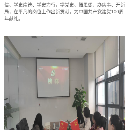
信、学史崇德、学史力行，学党史、悟思想、办实事、开新
局，在平凡的岗位上作出新贡献，为中国共产党建党
100周
年献礼
。