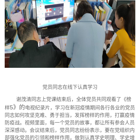
党员同志在线下认真学习
谢茂清同志上党课结束后，全体党员共同观看了《榜
5》的
样
电视纪录片，学习在新冠疫情期间各行各业的党员
同志如何攻坚克难、勇于担当，发挥榜样的作用，打赢疫情
防疫战。视频里面，每一个党员的故事，都让所有参会人员
深深感动。会议结束后，党员同志纷纷表示，要在党组织内
部强化党员的引领和榜样作用，做到认真学史明理、学史增