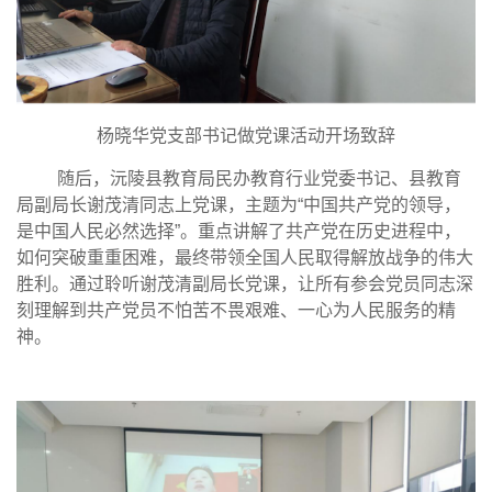
杨晓华党支部书记做党课活动开场致辞
随后，沅陵县教育局民办教育行业党委书记、县教育
局副局长谢茂清同志上党课，主题为
“中国共产党的领导，
是中国人民必然选择”。重点讲解了共产党在历史进程中，
如何突破重重困难，最终带领全国人民取得解放战争的
伟大
胜利。通过聆听谢茂清副局长党课，让所有参会党员同志深
刻理解到共产党员不怕苦不畏艰难、一心为人民服务的精
神。