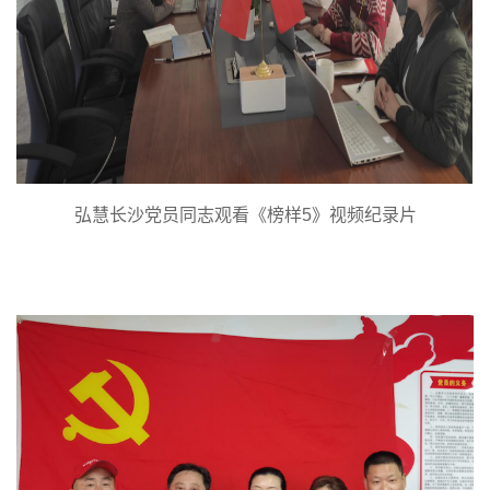
弘慧长沙党员同志观看《榜样
5》视频纪录片